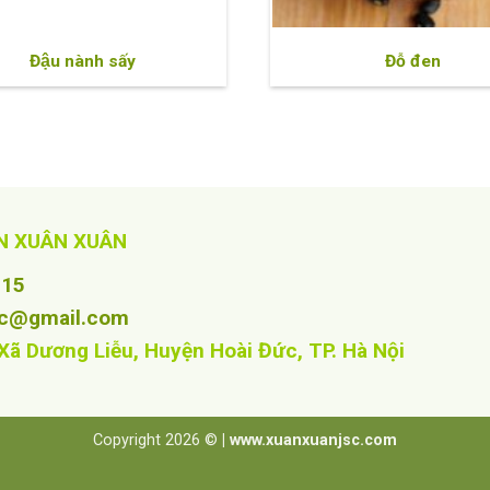
Đậu nành sấy
Đỗ đen
N XUÂN XUÂN
915
sc@gmail.com
 Xã Dương Liễu, Huyện Hoài Đức, TP. Hà Nội
Copyright 2026 ©
| www.xuanxuanjsc.com