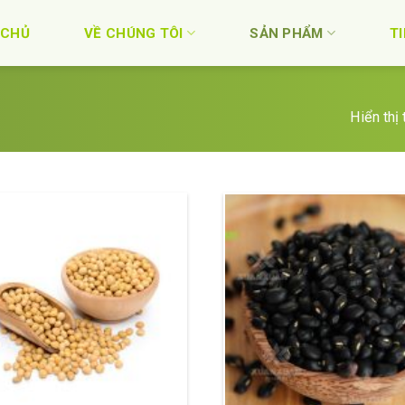
 CHỦ
VỀ CHÚNG TÔI
SẢN PHẨM
T
Hiển thị 