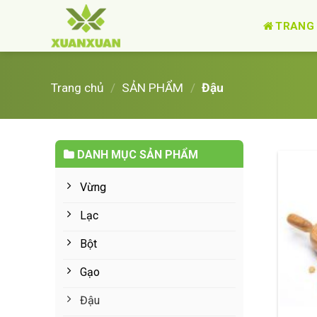
Skip
to
TRANG
content
Trang chủ
/
SẢN PHẨM
/
Đậu
DANH MỤC SẢN PHẨM
Vừng
Lạc
Bột
Gạo
Đậu